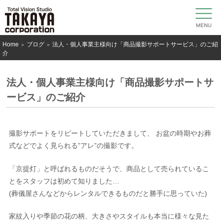
toggl
navig
Home
ブログ
法人・個人事業主様向け「商品撮影サポートサービス」のご紹
＞
＞
介
法人・個人事業主様向け「商品撮影サポートサ
ービス」のご紹介
撮影サポートをリピートしていただきまして、 お盆の時期やお葬
式などでよく見られる”アレ”の撮影です。
「京提灯」と呼ばれるものだそうで、商品として売られているこ
とをスタッフは初めて知りました…
(葬儀屋さんなどからレンタルできるものだと勝手に思っていた)
家紋入りや季節の花の柄、大きさやスタイルも本当に様々な見た