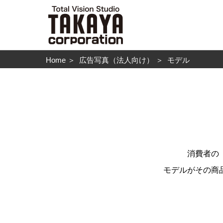
Home
＞
広告写真（法人向け）
＞
モデル
消費者の
モデルがその商