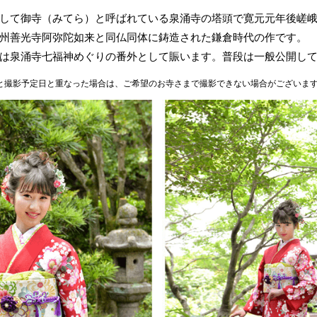
して御寺（みてら）と呼ばれている泉涌寺の塔頭で寛元元年後嵯
州善光寺阿弥陀如来と同仏同体に鋳造された鎌倉時代の作です。
は泉涌寺七福神めぐりの番外として賑います。普段は一般公開し
と撮影予定日と重なった場合は、ご希望のお寺さまで撮影できない場合がございま