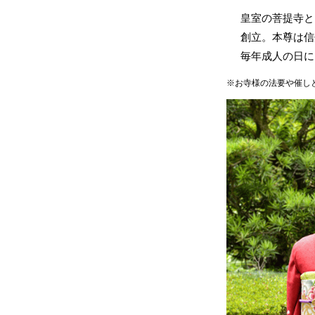
皇室の菩提寺と
創立。本尊は信
毎年成人の日に
※お寺様の法要や催し