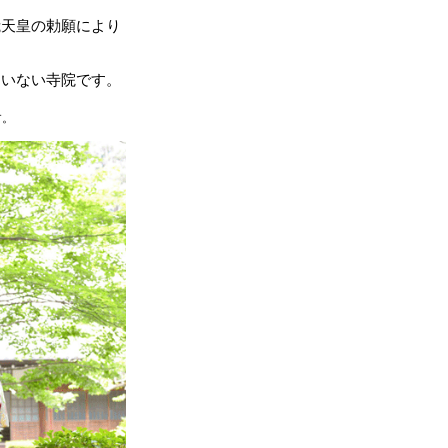
峨天皇の勅願により
ていない寺院です。
す。