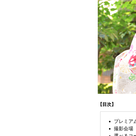
【目次】
プレミア
撮影会場
選べるコ