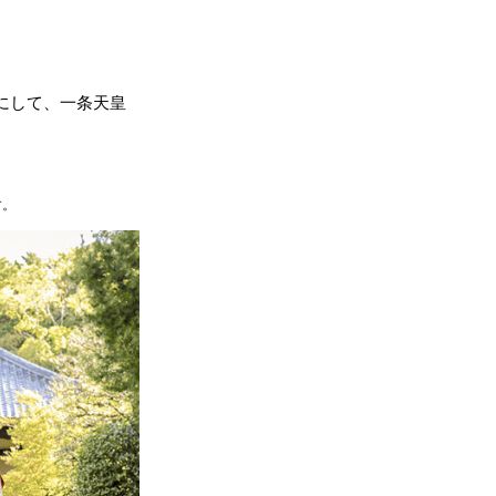
にして、一条天皇
。
す。