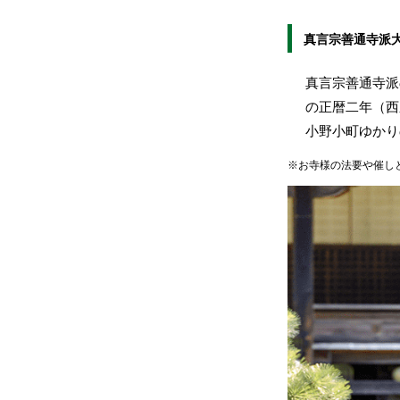
真言宗善通寺派
真言宗善通寺派
の正暦二年（西
小野小町ゆかり
※お寺様の法要や催し